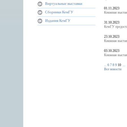
Виртуальные выставки
01.11.2023
Сборники КемГУ
Книжная выст
Издания КемГУ
31.10.2023
КемГУ предоста
23.10.2023
Книжная выстав
03.10.2023
Книжная выстав
...
6
7
8
9
10
...
Все новости