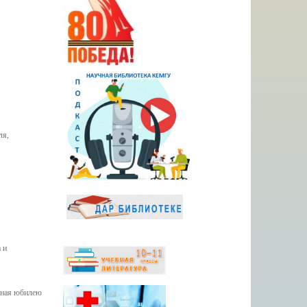
ля,
 и
нная юбилею